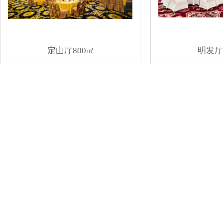
定山厅800㎡
明发厅