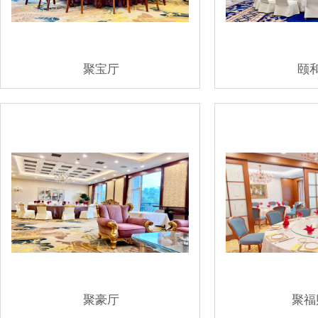
聚宝厅
颐
聚豪厅
聚福