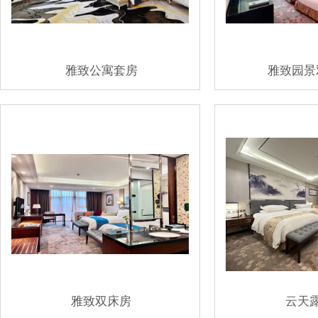
雅致公寓套房
雅致园景
雅致双床房
云天